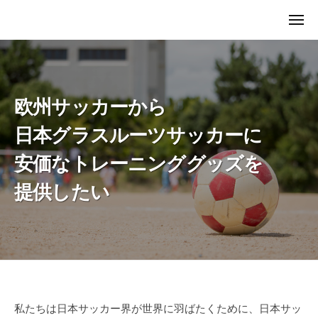
ュ
r
コ
ー
メ
o
ン
B
ニ
l
ュ
テ
r
ー
l
ン
o
i
ツ
l
欧州サッカーから
へ
l
ス
i
日本グラスルーツサッカーに
キ
安価なトレーニンググッズを
ッ
プ
提供したい
Brolli
私たちは日本サッカー界が世界に羽ばたくために、日本サッ