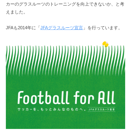
カーのグラスルーツのトレーニングを向上できないか、と考
に
えました。
託
す
JFAも2014年に「
JFAグラスルーツ宣言
」を行っています。
思
い
2022
年
9
月
3
日
by
cotooladmin